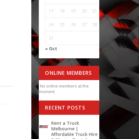
17
18
19
20
21
22
23
24
25
26
27
28
29
30
31
« Oct
ONLINE MEMBERS
No online members at the
moment
RECENT POSTS
Rent a Truck
Melbourne |
Affordable Truck Hire