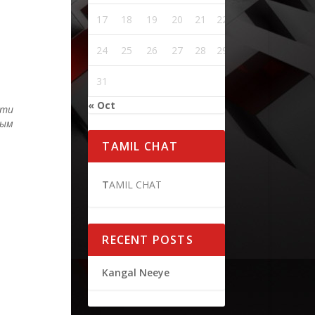
17
18
19
20
21
22
23
24
25
26
27
28
29
30
31
« Oct
Эти
ным
TAMIL CHAT
T
AMIL CHAT
RECENT POSTS
Kangal Neeye