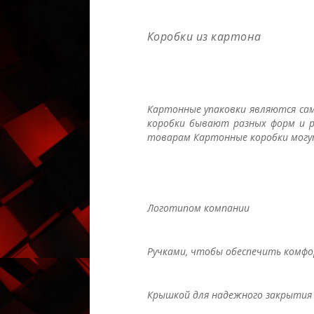
Коробки из картона
Картонные упаковки являются са
коробки бывают разных форм и 
товарам Картонные коробки могу
Логотипом компании
Ручками, чтобы обеспечить комфо
Крышкой для надежного закрытия