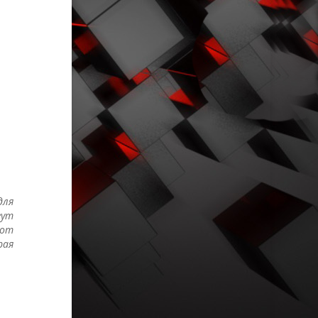
для
гут
 от
рая