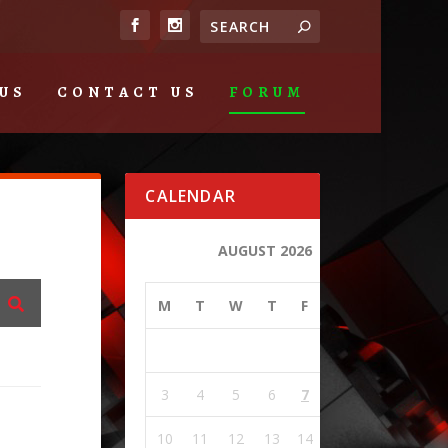
US
CONTACT US
FORUM
CALENDAR
AUGUST 2026
M
T
W
T
F
S
S
1
2
3
4
5
6
7
8
9
10
11
12
13
14
15
16