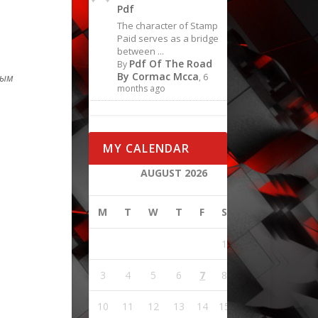
Pdf
The character of Stamp
Paid serves as a bridge
between ...
Pdf Of The Road
By
By Cormac Mcca
ным
, 6
months ago
MY CALENDAR
AUGUST 2026
M
T
W
T
F
S
S
1
2
3
4
5
6
7
8
9
10
11
12
13
14
15
16