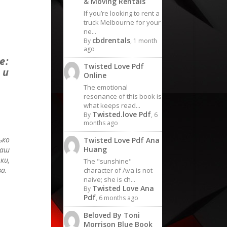
& Moving Rentals
If you’re looking to rent a
truck Melbourne for your
ne...
cbdrentals
By
, 1 month
ago
е:
Twisted Love Pdf
 и
Online
The emotional
resonance of this book is
what keeps read...
Twisted.love Pdf
By
, 6
months ago
ько
Twisted Love Pdf Ana
Huang
ваш
ки,
The "sunshine"
а.
character of Ava is not
naive; she is ch...
Twisted Love Ana
By
Pdf
, 6 months ago
Beloved By Toni
Morrison Blue Book