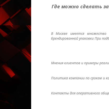
Где можно сделать за
В Москве имеется множество о
брендированной упаковки При под
Мнения клиентов и примеры реал
Политика компании по срокам и к
Контакты для оперативного общен