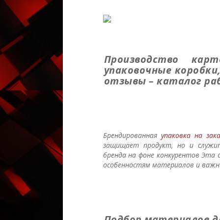
Производство кар
упаковочные коробки
отзывы – каталог ра
Брендированная
упаковка на зака
защищает продукт, но и служи
бренда на фоне конкурентов Эта 
особенностям материалов и важн
Подбор материалов д