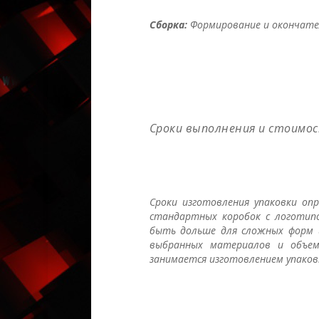
Сборка:
Формирование и окончател
Сроки выполнения и стоимо
Сроки изготовления упаковки оп
стандартных коробок с логотип
быть дольше для сложных форм и
выбранных материалов и объем
занимается изготовлением упаков