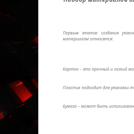
Первым этапом создания упако
материалам относятся:
Картон – это прочный и легкий м
Пластик подходит для упаковки т
Бумага – может быть использована