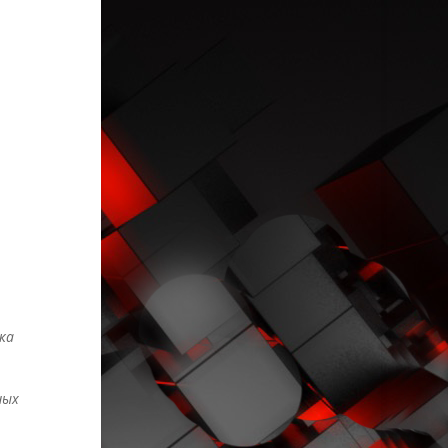
ка
ных