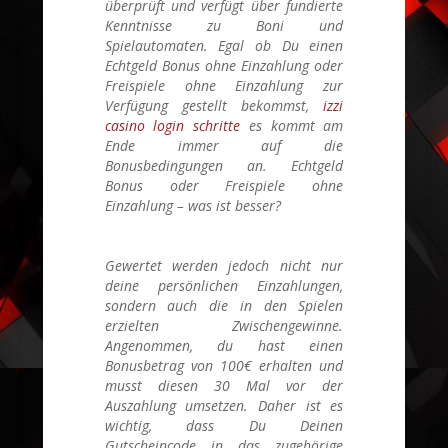
überprüft und verfügt über fundierte
Kenntnisse zu Boni und
Spielautomaten. Egal ob Du einen
Echtgeld Bonus ohne Einzahlung oder
Freispiele ohne Einzahlung zur
Verfügung gestellt bekommst,
izzi
casino login schritte
es kommt am
Ende immer auf die
Bonusbedingungen an. Echtgeld
Bonus oder Freispiele ohne
Einzahlung – was ist besser?
Gewertet werden jedoch nicht nur
deine persönlichen Einzahlungen,
sondern auch die in den Spielen
erzielten Zwischengewinne.
Angenommen, du hast einen
Bonusbetrag von 100€ erhalten und
musst diesen 30 Mal vor der
Auszahlung umsetzen. Daher ist es
wichtig, dass Du Deinen
Gutscheincode in das zugehörige