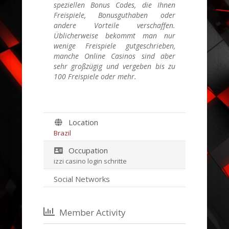
speziellen Bonus Codes, die Ihnen
Freispiele, Bonusguthaben oder
andere Vorteile verschaffen.
Üblicherweise bekommt man nur
wenige Freispiele gutgeschrieben,
manche Online Casinos sind aber
sehr großzügig und vergeben bis zu
100 Freispiele oder mehr.
Location
Brazil
Occupation
izzi casino login schritte
Social Networks
Member Activity