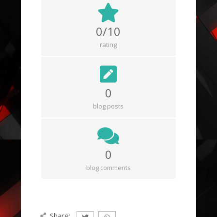
0/10
rating
0
blog posts
0
blog comments
Share: