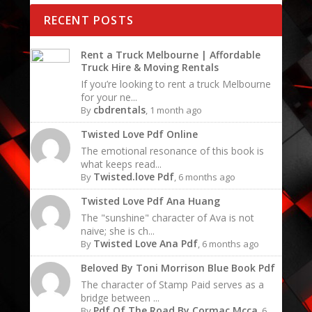
RECENT POSTS
Rent a Truck Melbourne | Affordable
Truck Hire & Moving Rentals
If you’re looking to rent a truck Melbourne
for your ne...
cbdrentals
By
, 1 month ago
Twisted Love Pdf Online
The emotional resonance of this book is
what keeps read...
Twisted.love Pdf
By
, 6 months ago
Twisted Love Pdf Ana Huang
The "sunshine" character of Ava is not
naive; she is ch...
Twisted Love Ana Pdf
By
, 6 months ago
Beloved By Toni Morrison Blue Book Pdf
The character of Stamp Paid serves as a
bridge between ...
Pdf Of The Road By Cormac Mcca
By
, 6