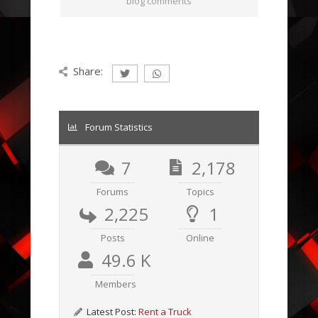
blog comments
Share:
Forum Statistics
7
2,178
Forums
Topics
2,225
1
Posts
Online
49.6 K
Members
Latest Post:
Rent a Truck