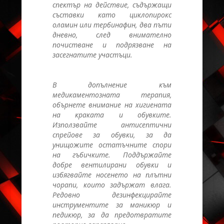
спектър на действие, съдържащи
съставки като циклопирокс
оламин или тербинафин, два пъти
дневно, след внимателно
почистване и подрязване на
засегнатите участъци.
В допълнение към
медикаментозната терапия,
обърнете внимание на хигиената
на краката и обувките.
Използвайте антисептични
спрейове за обувки, за да
унищожите остатъчните спори
на гъбичките. Поддържайте
добре вентилирани обувки и
избягвайте носенето на плътни
чорапи, които задържат влага.
Редовно дезинфекцирайте
инструментите за маникюр и
педикюр, за да предотвратите