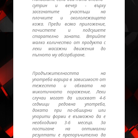
сутрин и вечер - върху
засегнатите участъци на
плочките и окололежащата
кожа. Преди всяко приложение,
почистете и подсушете
старателно зоната. Втрийте
малко количество от продукта с
леки масажни движения до
пълното му абсорбиране.
Продължителността на
употреба варира в зависимост от
тежестта и обхвата на
микотичното поражение. Леки
случаи могат да изискват 4-6
седмици редовна употреба,
докато при по-обширни или
упорити форми е възможно да е
необходимо 3-6 месеца. За
постигане на оптимални
резултати е препоръчително да