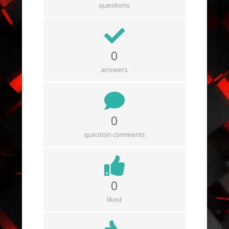
questions
0
answers
0
question comments
0
liked