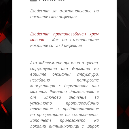
Exodermin за възстановяване на
ноктите след инфекция
Exodermin противогъбичен крем
мнения
- Как да възстановите
ноктите си след инфекция
Ако забележите промени в цвета,
структурата или формата на
вашите онхиални структури,
незабавно потърсете
консултация с дерматолог или
миколог. Ранната диагностика е
от ключово значение за
успешното противогъбично
третиране и предотвратяване
на прогресиране на състоянието.
Започнете прилагането на
локални антимикотици с широк