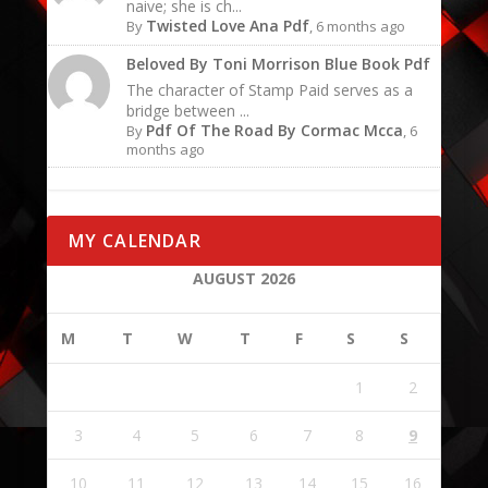
naive; she is ch...
Twisted Love Ana Pdf
By
, 6 months ago
Beloved By Toni Morrison Blue Book Pdf
The character of Stamp Paid serves as a
bridge between ...
Pdf Of The Road By Cormac Mcca
By
, 6
months ago
MY CALENDAR
AUGUST 2026
M
T
W
T
F
S
S
1
2
3
4
5
6
7
8
9
10
11
12
13
14
15
16