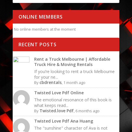
ONLINE MEMBERS
No online members at the moment
RECENT POSTS
Rent a Truck Melbourne | Affordable
Truck Hire & Moving Rentals
If you’re looking to rent a truck Melbourne
for your ne...
cbdrentals
By
, 1 month ago
Twisted Love Pdf Online
The emotional resonance of this book is
what keeps read...
Twisted.love Pdf
By
, 6 months ago
Twisted Love Pdf Ana Huang
The "sunshine" character of Ava is not