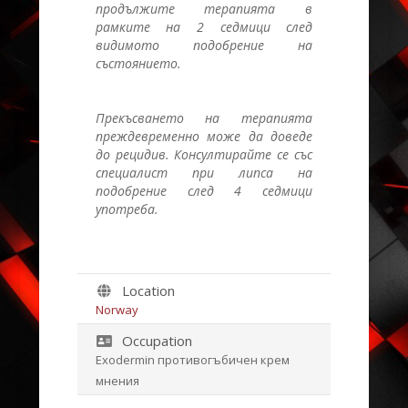
продължите терапията в
рамките на 2 седмици след
видимото подобрение на
състоянието.
Прекъсването на терапията
преждевременно може да доведе
до рецидив. Консултирайте се със
специалист при липса на
подобрение след 4 седмици
употреба.
Location
Norway
Occupation
Exodermin противогъбичен крем
мнения