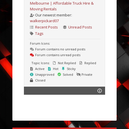
Melbourne | Affordable Truck Hire &
Moving Rentals
Our newest member:
walkerpickard07
Recent Posts
Unread Posts
Tags
Forum Icons:
Forum contains no unread posts
Forum contains unread posts
Topic Icons:
Not Replied
Replied
Active
Hot
Sticky
Unapproved
Solved
Private
Closed