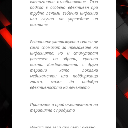
клетъчното възобновяване. Този
подход е особено ефективен при
трудно лечими гъбични инфекции
или случаи на увреждане на
ноктите.
Редовните ултразвукови сеанси не
само спомагат за премахване на
инфекцията, но и стимулират
растежа на здрави, красиви
нокти. Комбинирането с други
терапии като локални
медикаменти или поддържащи
грижи, може да подобри
ефективността на лечението.
Прилагане и продължителност на
терапията с продукта
Нанасяйте гела два пъти дневно -