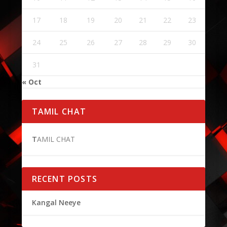
17
18
19
20
21
22
23
24
25
26
27
28
29
30
31
« Oct
TAMIL CHAT
T
AMIL CHAT
RECENT POSTS
Kangal Neeye