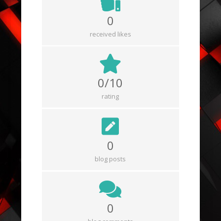
0
received likes
0/10
rating
0
blog posts
0