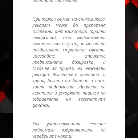
повторно заразяване.
При тежки случаи на онихомикоза,
лекарят може да препоръча
системни антимикотици (орални
лекарства). Тези медикаменти
имат по-силен ефект, но могат да
предизвикат странични ефекти.
Спазвайте стриктно
предписаната дозировка и
следете за прояви на нежелани
реакции. Включете в диетата си
храни, богати на биотин и цинк,
които подпомагат здравето на
кератина и ускоряват процеса на
оздравяване на засегнатите
фаланги.
Как ултразвуковото лечение
подпомага оздравяването на
увредените нокти?