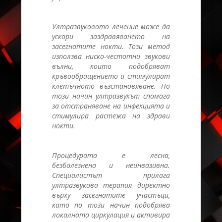
Ултразвуковото лечение може да
ускори заздравяването на
засегнатите нокти. Този метод
използва ниско-честотни звукови
вълни, които подобряват
кръвообращението и стимулират
клетъчното възстановяване. По
този начин ултразвукът спомага
за отстраняване на инфекцията и
стимулира растежа на здрави
нокти.
Процедурата е лесна,
безболезнена и неинвазивна.
Специалистът прилага
ултразвукова терапия директно
върху засегнатите участъци,
като по този начин подобрява
локалната циркулация и активира