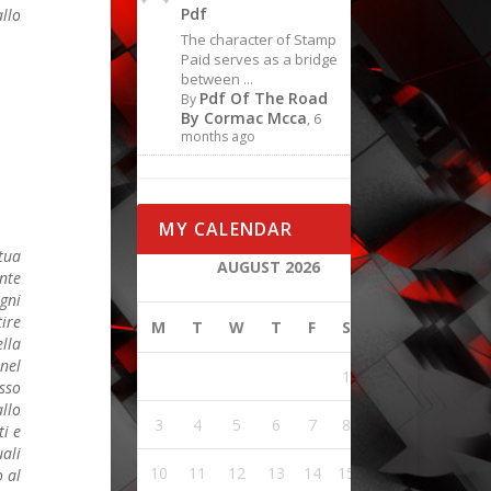
Pdf
allo
The character of Stamp
Paid serves as a bridge
between ...
Pdf Of The Road
By
By Cormac Mcca
, 6
months ago
MY CALENDAR
tua
AUGUST 2026
nte
gni
tire
M
T
W
T
F
S
S
ella
 nel
1
2
sso
llo
3
4
5
6
7
8
9
ti e
ali
10
11
12
13
14
15
16
o al