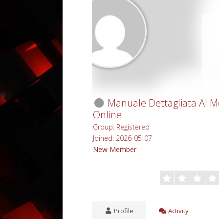
Manuale Dettagliata Al M
Online
Group: Registered
Joined: 2026-05-07
New Member
Profile
Activity