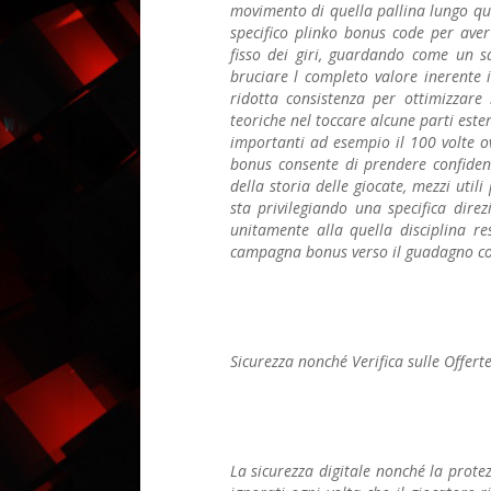
movimento di quella pallina lungo qu
specifico plinko bonus code per av
fisso dei giri, guardando come un sa
bruciare l completo valore inerente 
ridotta consistenza per ottimizzare 
teoriche nel toccare alcune parti este
importanti ad esempio il 100 volte ov
bonus consente di prendere confidenz
della storia delle giocate, mezzi util
sta privilegiando una specifica direz
unitamente alla quella disciplina r
campagna bonus verso il guadagno co
Sicurezza nonché Verifica sulle Offert
La sicurezza digitale nonché la prot