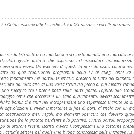
inko Online insieme alle Tecniche atte a Ottimizzare i vari Promozioni.
ng dazzardo telematico ha indubbiamente testimoniato una marcata asc
articolari giochi distinti che aspirano nel mescolare immediatezza
 avventura visiva. Un esempio di questi titoli si dimostra chiarament
ratto da quei tradizionali programmi della TV di quegli anni 80 
etto fondamento nei portali telematici presenti in tutto del pianeta.
precipita dall'alto alto di una vasta struttura piena di pin mentre rimb
uno specifico tra i premi posti sulla parte finale. Eppure, allo scop
guadagno oltre che accrescere un sano divertimento, diversi scommetti
plinko bonus che aiuti nel intraprendere una esperienza tramite un ai
li agevolazioni si rivela importante al fine di porsi al titolo con un 
ica costituiscono meri regali, ma elementi operativi che davvero qual
stinzione fra la giocata perdente e la positiva. Diversi portali propon
opo di attirare recenti iscritti ovvero ricompensare una costante pres
do l'attuale settore nel quale una buona conoscenza delle iniziative ris