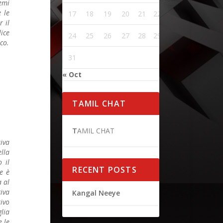
emi
 le
17
18
19
20
21
22
23
r il
ice
24
25
26
27
28
29
30
co.
31
« Oct
TAMIL CHAT
T
AMIL CHAT
iva
lla
 il
RECENT POSTS
e è
a al
iva
Kangal Neeye
tivo
glia
e le