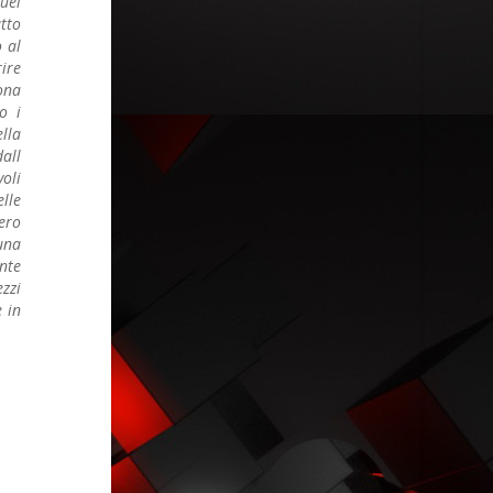
quel
atto
o al
rire
uona
o i
ella
dall
voli
lle
ero
una
ente
ezzi
 in