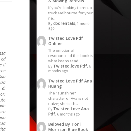
& Moving Rentals
If you’re looking to rent a
truck Melbourne for your
ne...
cbdrentals
By
, 1 month
ago
Twisted Love Pdf
Online
The emotional
esa
resonance of this book is
 ed
what keeps read...
e il
Twisted.love Pdf
By
, 6
che
months ago
 Sua
Twisted Love Pdf Ana
alza
Huang
o di
The "sunshine"
tori
character of Ava is not
uto
naive; she is ch...
modo
Twisted Love Ana
By
ora
Pdf
, 6 months ago
gono
enza
Beloved By Toni
ulta
Morrison Blue Book