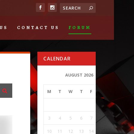
US
CONTACT US
FORUM
CALENDAR
AUGUST 2026
M
T
W
T
F
S
S
1
2
3
4
5
6
7
8
9
10
11
12
13
14
15
16