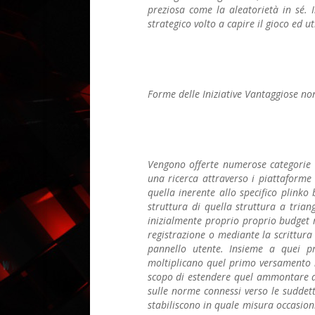
preziosa come la aleatorietà in sé. 
strategico volto a capire il gioco ed u
Forme delle Iniziative Vantaggiose non
Vengono offerte numerose categorie d
una ricerca attraverso i piattaform
quella inerente allo specifico plink
struttura di quella struttura a trian
inizialmente proprio proprio budget r
registrazione o mediante la scrittura 
pannello utente. Insieme a quei 
moltiplicano quel primo versamento 
scopo di estendere quel ammontare dei
sulle norme connessi verso le suddet
stabiliscono in quale misura occasioni