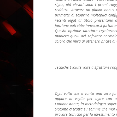
righe, più elevati sono i premi ragg
redditizi. Attivare un plinko bonus 
permette di scoprire molteplici conf
recenti legat al titolo presentano 
funzione potrebbe innescarsi fortuitam
Questa opzione ulteriore regolarmen
maniera quelli del software normale,
coloro che mira di ottenere vincite di 
Tecniche Evolute volte a Sfruttare l'o
Ogni volta che si vanta una vera for
appare la voglia per agire con un
Ciononostante, la metodologia superi
Siccome ci tratta su somme che mai 
provare tecniche per la investimento 