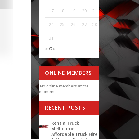
17
18
19
20
21
22
23
24
25
26
27
28
29
30
31
« Oct
ONLINE MEMBERS
No online members at the
moment
RECENT POSTS
Rent a Truck
Melbourne |
Affordable Truck Hire